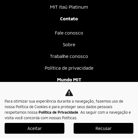
MIT Itaú Platinum
Contato
Fale conosco
Sobre
Trabalhe conosco
Política de privacidade
Mundo MIT
Blog
Para otimizar sua experiência durante a navegação, fazemos uso de
nossa Política de Cookies e para proteger seus dados pessoais
No trânsito, enxergar o outro salva vidas.
respeitamos nossa
Política de Privacidade
. Ao seguir com a navegação e
visita você concorda com nossas Políticas.
Aceitar
Recusar
Desenvolvido pela DEALERSPACE ® Direitos Reservados.