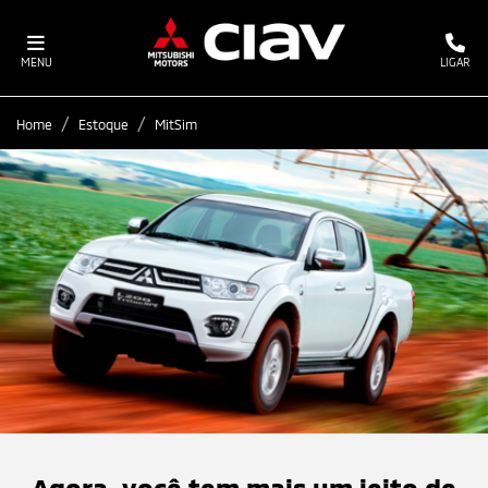
MENU
LIGAR
Home
Estoque
MitSim
Agora, você tem mais um jeito de