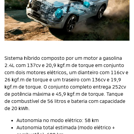
EV mode
Tenha liberdade para gerenciar o consumo da bateria
de acordo com a sua preferência entre 4 modos:
a
NORMAL: o sistema híbrido atuará sob demanda
to
EV: prioritariamente 100% elétrico
cv e
SAVE: manterá a carga da bateria no nível
9
desejado
2cv
CHARGE: recarregará a bateria para uso futuro
ue
ade
Previous
Next