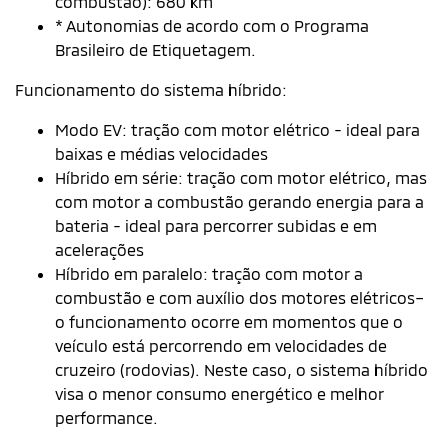
ara
 mas
a a
os–
o
rido