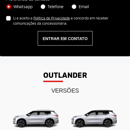
Whatsapp
Telefone
Email
Li e aceito a
Política de Privacidade
e concordo em receber
comunicações da concessionária.
ENTRAR EM CONTATO
OUTLANDER
VERSÕES