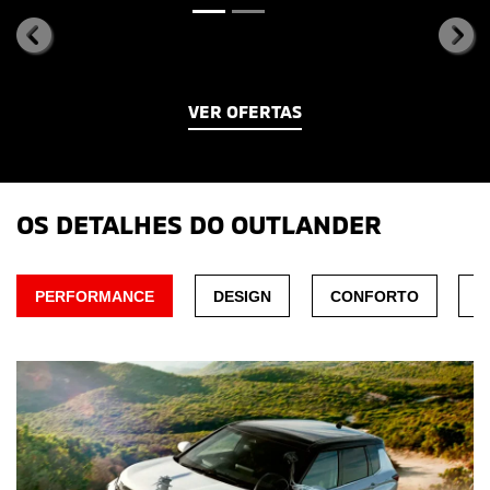
templates.template-01.components.carousel.texts.co
tem
VER OFERTAS
OS DETALHES DO OUTLANDER
PERFORMANCE
DESIGN
CONFORTO
S