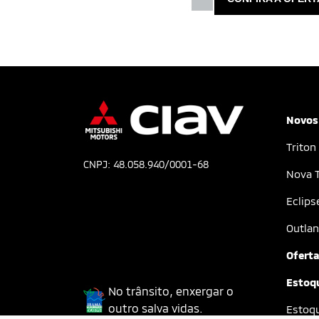
Novos
Triton
CNPJ: 48.058.940/0001-68
Nova T
Eclips
Outlan
Ofert
Estoq
No trânsito, enxergar o
outro salva vidas.
Estoq