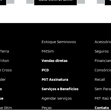
Estoque Seminovos
Acessóri
 Terra
MitSim
Seguros
riton
Vendas diretas
Financia
e Cross
PCD
Consórci
der
MIT Assinatura
Recall
as
Serviços e Benefícios
Sem Para
ue
Agendar serviços
MIT Itaú 
ue 0Km
Peças
Contato