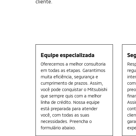
cliente.
Equipe especializada
Se
Oferecemos a melhor consultoria
Resp
em todas as etapas. Garantimos
regu
muita eficiência, segurança e
inte
cumprimento de prazos. Assim,
comp
você pode conquistar o Mitsubishi
pre
que sempre quis com a melhor
fina
linha de crédito. Nossa equipe
Assi
está preparada para atender
cont
você, com todas as suas
clie
necessidades. Preencha o
gara
formulário abaixo.
expe