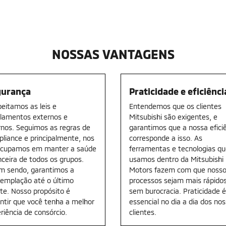
NOSSAS VANTAGENS
gurança
Praticidade e eficiênci
eitamos as leis e
Entendemos que os clientes
lamentos externos e
Mitsubishi são exigentes, e
rnos. Seguimos as regras de
garantimos que a nossa efici
liance e principalmente, nos
corresponde a isso. As
ocupamos em manter a saúde
ferramentas e tecnologias q
nceira de todos os grupos.
usamos dentro da Mitsubishi
m sendo, garantimos a
Motors fazem com que noss
emplação até o último
processos sejam mais rápido
nte. Nosso propósito é
sem burocracia. Praticidade é
ntir que você tenha a melhor
essencial no dia a dia dos no
riência de consórcio.
clientes.