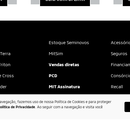
Estoque Seminovos
Acessóri
 Terra
MitSim
Seguros
riton
Vendas diretas
Financia
e Cross
PCD
Consórci
der
MIT Assinatura
Recall
as
Serviços e Benefícios
Sem Para
navegação, fazemos uso de nossa Política de Cookies e para proteger
olítica de Privacidade
. Ao seguir com a navegação e visita você
ue
Agendar serviços
MIT Itaú 
ue 0Km
Peças
Contato